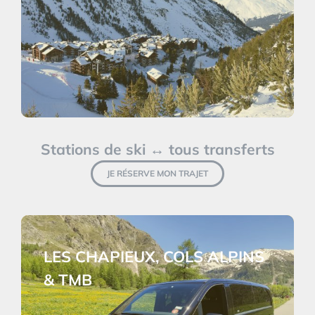
Stations de ski ↔ tous transferts
JE RÉSERVE MON TRAJET
LES CHAPIEUX, COLS ALPINS
& TMB